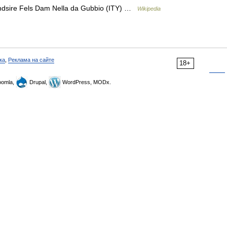
ndsire Fels Dam Nella da Gubbio (ITY) …
Wikipedia
ка
,
Реклама на сайте
18+
omla,
Drupal,
WordPress, MODx.