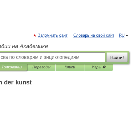
Запомнить сайт
Словарь на свой сайт
RU
едии на Академике
Найти!
Толкования
Переводы
Книги
Игры ⚽
h der kunst