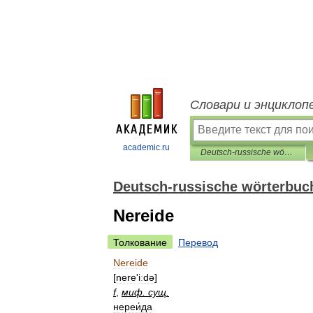
Словари и энциклоп
academic.ru
Deutsch-russische wörterbuch der kunst
Deutsch-russische wörterbuc
Nereide
Толкование
Перевод
Nereide
[
nere
'
iːdə
]
f
,
миф
.
сущ
.
нереи́да