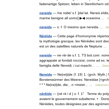
fadenartige Spitzen; leben in Steinlöchern
nereide
— /ne rɛide/ s.f. [dal lat. Nereis eĭdis
marine benigne all uomo] ▶◀ oceanina …
E
nereide
— s. f. O mesmo que nereida …
Di
Néréide
— Cette page d’homonymie répertorie
la mythologie grecque, les Néréides sont de
est un des satellites naturels de Neptune 
nereide
— ne·rèi·de s.f. 1. TS bot.com. nome
aggrappate ai fondali rocciosi, come ad es. l
famiglia delle Nereidi, i cui maschi… …
Dizion
Nereide
— Ne|re|i|de 〈f. 19〉 1. 〈grch. Myth.
Borstenwürmer des Meeres: Nereidae [<grch.
* * * Ne|re|i|de, die; , n <meist… …
Universal-
néréide
— (né ré i d ) s. f. 1° Terme du pol
avaient le gouvernement subalterne. • Doris,
Néréides, toutes désignées par des agré