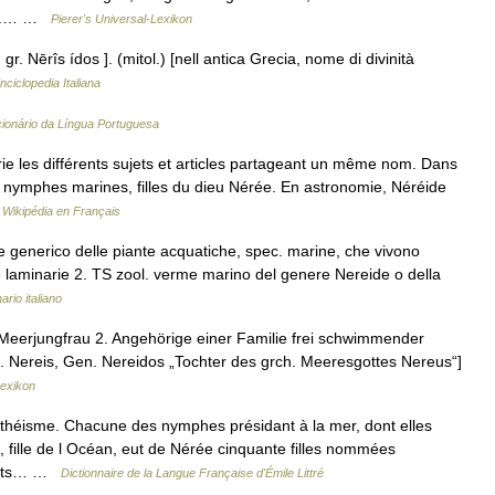
 od.… …
Pierer's Universal-Lexikon
, gr. Nērîs ídos ]. (mitol.) [nell antica Grecia, nome di divinità
nciclopedia Italiana
cionário da Língua Portuguesa
 les différents sujets et articles partageant un même nom. Dans
s nymphes marines, filles du dieu Nérée. En astronomie, Néréide
…
Wikipédia en Français
 generico delle piante acquatiche, spec. marine, che vivono
e laminarie 2. TS zool. verme marino del genere Nereide o della
ario italiano
〉 Meerjungfrau 2. Angehörige einer Familie frei schwimmender
 Nereis, Gen. Nereidos „Tochter des grch. Meeresgottes Nereus“]
Lexikon
ythéisme. Chacune des nymphes présidant à la mer, dont elles
 fille de l Océan, eut de Nérée cinquante filles nommées
ments… …
Dictionnaire de la Langue Française d'Émile Littré