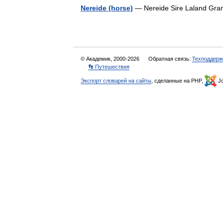
Nereide (horse)
— Nereide Sire Laland Gra
© Академик, 2000-2026
Обратная связь:
Техподдерж
👣 Путешествия
Экспорт словарей на сайты
, сделанные на PHP,
Jo