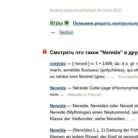
Deutsch
-
russische
wörterbuch
der
kunst
.
2013
.
Игры ⚽
Поможем решить контрольну
Neptun
Смотреть что такое "Nereide" в дру
néréide
— [ nereid ] n. f. • 1488; lat. d o. gr
marin, annélide fouisseur (polychètes), qui vi
ou néréis nom féminin (grec… …
Encyclopédie
Nereide
— Néréide Cette page d’homonymie ré
nom …
Wikipédia en Français
Nereide
— Nereide, Nereiden oder Nereid ste
Nereide (Mythologie) einen Neptunmond, sieh
Klasse der Vielborster, siehe Nereiden… …
Nereïde
— (Nereĭdes L.), 1) Gattung der Füh
Kiemen an jedem Ringel, der Kopf ist geson